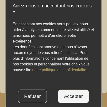
CHF
6.00
Aidez-nous en acceptant nos cookies
Notre restaurant est actuellement fermé et ne reçoit plus
?
de commande pour aujourd'hui. Revenez nous voir
quand nous serons ouvert !
En acceptant nos cookies vous pouvez nous
aider à analyser comment notre site est utilisé et
ainsi nous permettre d'améliorer votre
expérience !
Les données sont anonyme et nous n'avons
aucun moyen de vous relier à celles-ci. Pour
Avis (0)
plus d'informations concernant l'utilisation de
Avis
nos cookies et personnaliser votre choix vous
pouvez lire
notre politique de confidentialité
.
Il n’y a pas encore d’avis.
Seuls les clients connectés ayant acheté ce produit ont la
possibilité de laisser un avis.
Refuser
Accepter