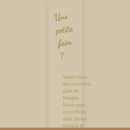
Une
fai
petite
m
?
Venez nous
découvrir à la
gare de
Morges.
Nous vous
accueillons
avec bonne
humeur et