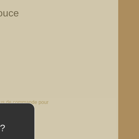
douce
 plus de commande pour
vert !
 ?