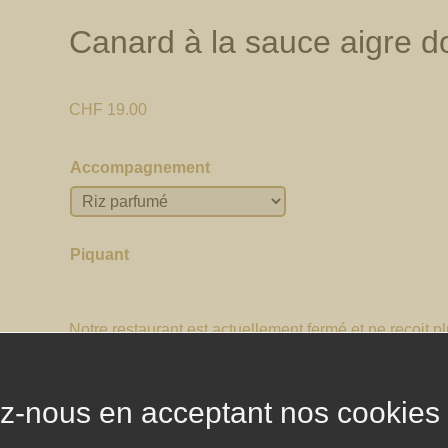
Canard à la sauce aigre 
CHF
19.00
Accompagnement
Piquant
Notre restaurant est actuellement fermé et ne reçoit
aujourd'hui. Revenez nous voir quand nous serons ou
z-nous en acceptant nos cookies