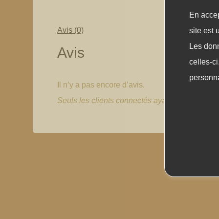
En accep
Avis (0)
site est 
Les donn
Avis
celles-ci
personna
Il n’y a pas encore d’avis.
Seuls les clients connectés ayant acheté ce prod