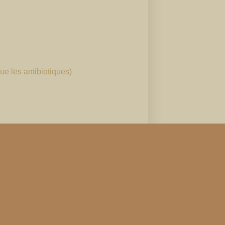
ue les antibiotiques)
Contactez-nous
Tél :
021 349 98 98
Email :
info@mokhaao.ch