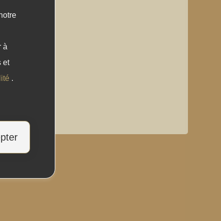
notre
 à
 et
lité
.
pter