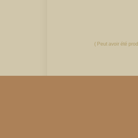
( Peut avoir été pro
Horaires d'ouverture
Lundi - Dimanche